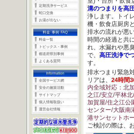
室)・台所・飲食
定期洗浄サービス
溝のつまりを高
蛇口交換
浄します。トイ
お湯が出ない
機・飲食店厨房
排水の流れが悪
料金･事例･FAQ
時間の経過と共
料金一覧
れ、水漏れや悪
トピックス・事例
都道府県別事例
で、
高圧洗浄で
よくある質問
す。
排水つまり緊急
Information
リアは、
24時間
全国サービス網
内全域対応：北加賀
安全の施策活動
之江/安立/平林北
サイトマップ
加賀屋/住之江公
個人情報取扱い
センター/大阪南
運営会社情報
港サンセットホ
ご検討の際は、