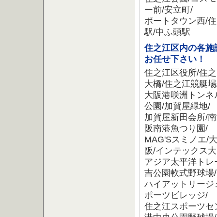
ー前/安立町/
ポートタウン西/住
駅/中ふ頭駅
住之江区内の各施
お任せ下さい！
住之江区役所/住之
大橋/住之江競艇場
大阪港咲洲トンネル
公園/加賀屋緑地/
加賀屋新田会所/南
阪南港魚つり園/
MAG'Sスミノエ
阪/インテックス大
アジア太平洋トレ
吉公園軟式野球場/
ハイアットリージ
ポーツビレッジ/
住之江スポーツセ