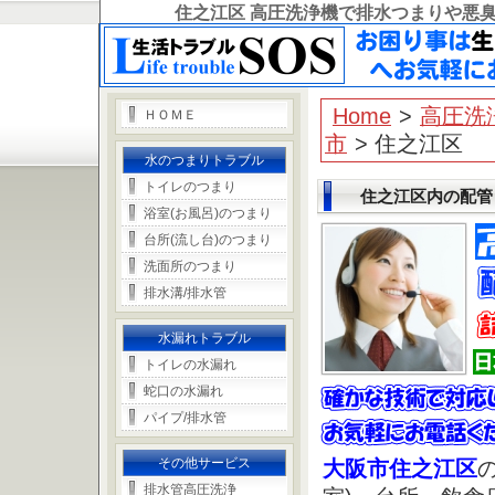
住之江区 高圧洗浄機で排水つまりや悪
Home
>
高圧洗
ＨＯＭＥ
市
> 住之江区
水のつまりトラブル
トイレのつまり
住之江区内の配管
浴室(お風呂)のつまり
台所(流し台)のつまり
洗面所のつまり
排水溝/排水管
水漏れトラブル
トイレの水漏れ
蛇口の水漏れ
パイプ/排水管
その他サービス
大阪市住之江区
排水管高圧洗浄