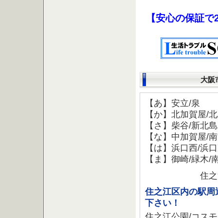
【安心の保証で
大阪
【あ】安立/泉
【か】北加賀屋/北
【さ】柴谷/新北島
【な】中加賀屋/南
【は】浜口西/浜口
【ま】御崎/緑木/
住之
住之江区内の駅周
下さい！
住之江公園/コスモ