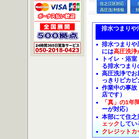
住之江区対応
高圧洗浄情報
排水つまりや
排水つまりや
には
高圧洗浄
トイレ・浴室
る排水つまり
高圧洗浄でお
っきりピカピ
作業中の事故
店です）
「真」の1年
ーが対応）
本部にて住之
ェック
してい
クレジットカ