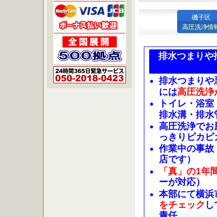
磯子区
高圧洗浄情
排水つまりや
排水つまりや
には
高圧洗浄
トイレ・浴室
排水溝・排水
高圧洗浄でお
っきりピカピ
作業中の事故
店です）
「真」の1年
ーが対応）
本部にて横浜
をチェック
し
責任