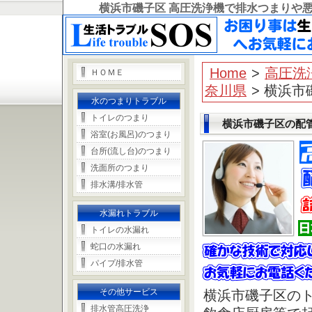
横浜市磯子区 高圧洗浄機で排水つまりや
Home
>
高圧洗
ＨＯＭＥ
奈川県
> 横浜市
水のつまりトラブル
トイレのつまり
横浜市磯子区の配
浴室(お風呂)のつまり
台所(流し台)のつまり
洗面所のつまり
排水溝/排水管
水漏れトラブル
トイレの水漏れ
蛇口の水漏れ
パイプ/排水管
その他サービス
横浜市磯子区の
排水管高圧洗浄