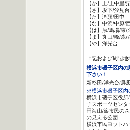
【か】上/上中里/
【さ】坂下/汐見台/
【た】滝頭/田中
【な】中浜/中原/
【は】原/馬場/東/
【ま】丸山/峰/森/
【や】洋光台
横浜
上記および周辺地
横浜市磯子区内の
下さい！
新杉田/洋光台/屏風
※横浜市磯子区内
横浜市磯子区役所/
子スポーツセンタ
円海山/峯市民の森
の見える公園
横浜市民ヨットハ