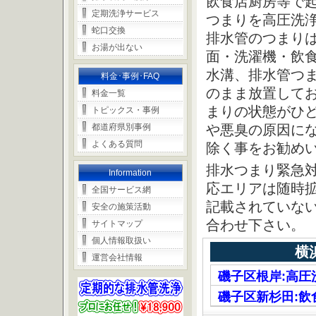
飲食店厨房等で
定期洗浄サービス
つまりを高圧洗
蛇口交換
排水管のつまり
お湯が出ない
面・洗濯機・飲
水溝、排水管つ
料金･事例･FAQ
のまま放置して
料金一覧
まりの状態がひ
トピックス・事例
都道府県別事例
や悪臭の原因に
よくある質問
除く事をお勧め
排水つまり緊急
Information
応エリアは随時
全国サービス網
記載されていな
安全の施策活動
合わせ下さい。
サイトマップ
個人情報取扱い
横
運営会社情報
磯子区根岸:高
磯子区新杉田: