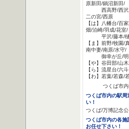
原新田/鍋沼新田/
西高野/西沢/西岡
二の宮/西原
【は】八幡台/百家/
畑/泊崎/羽成/花室/
平沢/藤本/樋の沢
【ま】前野/牧園/真
南中妻/南原/水守/
御幸が丘/明神
【や】谷田部/山木/
【ら】流星台/六斗
【わ】若葉/若森/
つくば市内
つくば市内の駅周
い！
つくば/万博記念公
つくば市内の各施
お任せ下さい！