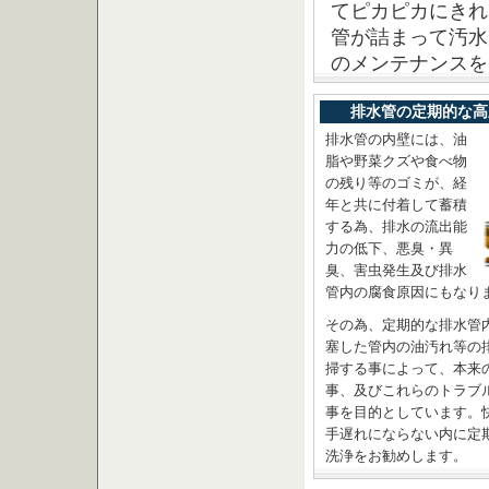
てピカピカにきれ
管が詰まって汚水
のメンテナンスを
排水管の定期的な高
排水管の内壁には、油
脂や野菜クズや食べ物
の残り等のゴミが、経
年と共に付着して蓄積
する為、排水の流出能
力の低下、悪臭・異
臭、害虫発生及び排水
管内の腐食原因にもなり
その為、定期的な排水管
塞した管内の油汚れ等の
掃する事によって、本来
事、及びこれらのトラブ
事を目的としています。
手遅れにならない内に定
洗浄をお勧めします。