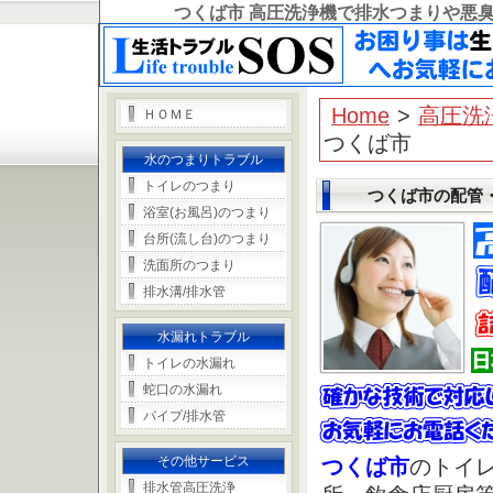
つくば市 高圧洗浄機で排水つまりや悪
Home
>
高圧洗
ＨＯＭＥ
つくば市
水のつまりトラブル
トイレのつまり
つくば市の配管
浴室(お風呂)のつまり
台所(流し台)のつまり
洗面所のつまり
排水溝/排水管
水漏れトラブル
トイレの水漏れ
蛇口の水漏れ
パイプ/排水管
その他サービス
つくば市
のトイレ
排水管高圧洗浄