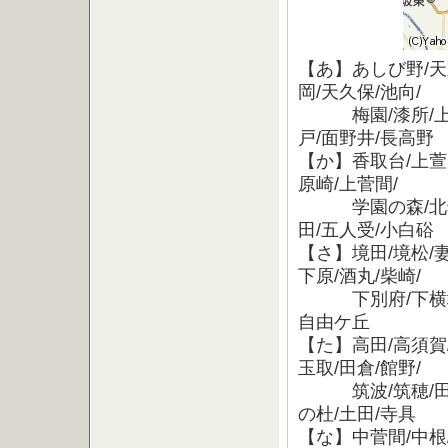
【あ】あしび野/天宝
岡/天久保/池向/
梅園/漆所/上ノ室
戸/面野井/長高野
【か】香取台/上萱丸
原崎/上菅間/
学園の森/北郷/観
田/五人受/小白硲
【さ】境田/境松/妻
下原/酒丸/柴崎/
下別府/下横場/松
自由ケ丘
【た】高田/高須賀/
玉取/田倉/館野/
筑波/筑穂/田水山
の杜/土田/寺具
【な】中菅間/中根/