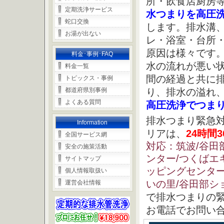
所・飲食店厨房
定期洗浄サービス
水つまりを高圧
蛇口交換
します。排水溝
お湯が出ない
レ・浴室・台所
原因は様々です
料金･事例･FAQ
水の流れが悪い
料金一覧
間の経過と共に
トピックス・事例
都道府県別事例
り、排水の溢れ
よくある質問
高圧洗浄でつま
排水つまり緊急
Information
リアは、
24時間
全国サービス網
対応：筑波/谷田部
安全の施策活動
ンター/つくばエ
サイトマップ
ッピングセンター
個人情報取扱い
いの里/谷田部シ
運営会社情報
で排水つまりの
お電話でお問い