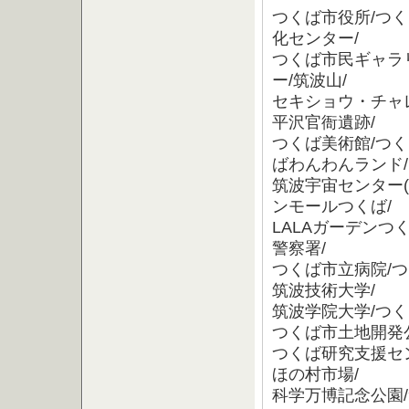
つくば市役所/つ
化センター/
つくば市民ギャラリ
ー/筑波山/
セキショウ・チャ
平沢官衙遺跡/
つくば美術館/つ
ばわんわんランド/
筑波宇宙センター(
ンモールつくば/
LALAガーデンつ
警察署/
つくば市立病院/
筑波技術大学/
筑波学院大学/つ
つくば市土地開発
つくば研究支援セン
ほの村市場/
科学万博記念公園/